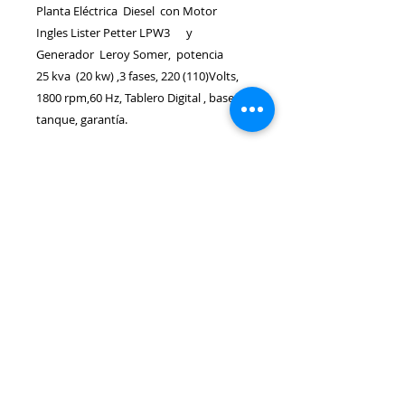
Planta Eléctrica Diesel con Motor
Ingles Lister Petter LPW3 y
Generador Leroy Somer, potencia
25 kva (20 kw) ,3 fases, 220 (110)Volts,
1800 rpm,60 Hz, Tablero Digital , base
tanque, garantía.
GENERMOTORS
Bodega Cra 25 A No 10-38 (Barrio
Ricaurte)
Cel:
(57) 350 809 38 82
-
316 496 44 68
Email:
genermotorcol@gmail.com
Bogotá - Colombia
Quienes Somos
Categorias