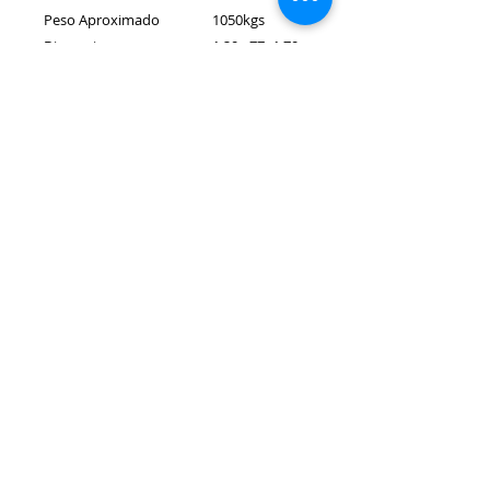
Peso Aproximado
1050kgs
Dimensiones
1.20x.77×1.70
mts
Tanque hidráulico
40L
Aceite hidráulico
ISO-46
recomendado
GENERMOTORS
Bodega Cra 25 A No 10-38 (Barrio
Ricaurte)
Cel:
(57) 350 809 38 82
-
316 496 44 68
Email:
genermotorcol@gmail.com
Bogotá - Colombia
Quienes Somos
Categorias