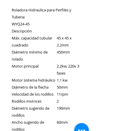
Roladora Hidraulica para Perfiles y
Tuberia
WYQ24-45
Descripción
Máx. capacidad tubular
45 x 45 x
cuadrado
2.2mm
Diámetro mínimo de
450mm
rolado
Motor principal
2.2kw, 220v 3
fases
Motor sistema hidráulico
1.1 kw
Diámetro de la flecha
50mm
Velocidad de los rodillos
11rpm
Rodillos motrices
2
Diámetro sugerido de
190mm
rodillos
Ancho sugerido de
60mm
rodillos